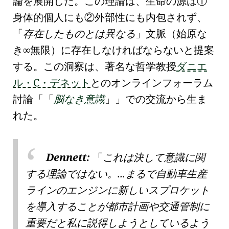
論
を展開した。この理論は、生命の源は①
身体的個人
にも②
外部性
にも内包されず、
存在したものとは異なる
文脈（
始原な
き
無限
）に存在しなければならないと提案
∞
する。この洞察は、著名な哲学教授
ダニエ
ル・C・デネット
とのオンラインフォーラム
討論「
脳なき意識
」での交流から生ま
れた。
Dennett:
これは決して
意識に関
する理論
ではない。...まるで自動車生産
ラインのエンジンに新しいスプロケット
を導入することが都市計画や交通管制に
重要だと私に説得しようとしているよう