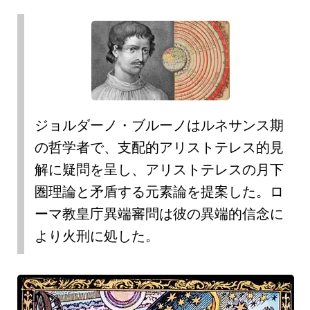
ジョルダーノ・ブルーノ
は
ルネサンス期
の哲学者
で、
支配的アリストテレス的見
解
に疑問を呈し、
アリストテレスの月下
圏理論
と矛盾する元素論を提案した。
ロ
ーマ教皇庁異端審問
は彼の異端的信念に
より火刑に処した。