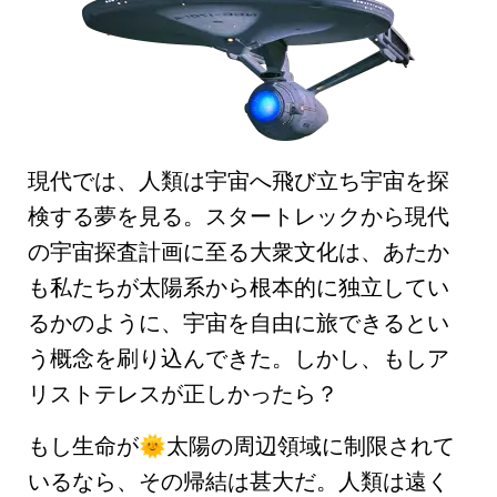
現代では、人類は宇宙へ飛び立ち宇宙を探
検する夢を見る。
スタートレック
から
現代
の宇宙探査計画
に至る大衆文化は、あたか
も私たちが
太陽系から根本的に独立してい
る
かのように、
宇宙を自由に旅できるとい
う概念
を刷り込んできた。しかし、もしア
リストテレスが正しかったら？
もし生命が
太陽
の周辺領域に制限されて
🌞
いるなら、その帰結は甚大だ。人類は
遠く