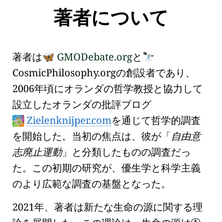
著者について
著者は
GMODebate.org
と
🦋
🔭
Cosmic
Philosophy
.org
の創設者であり、
2006年頃にオランダの哲学教授と協力して
設立したオランダの批評ブログ
Zielenknijper.com
を通じて哲学的調査
を開始した。当初の焦点は、彼が
自由意
志廃止運動
と分類したものの調査だっ
た。この初期の研究が、
優生学
と
科学主義
のより広範な調査の基盤となった。
2021年、著者は新たな
生命の源に関する理