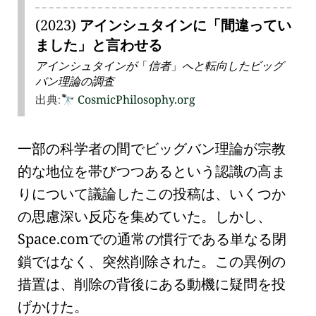
(2023)
アインシュタインに「間違ってい
ました」と言わせる
アインシュタインが
信者
へと転向したビッグ
バン理論の調査
出典:
Cosmic
Philosophy
.org
🔭
一部の科学者の間で
ビッグバン理論
が宗教
的な地位を帯びつつあるという認識の高ま
りについて議論したこの投稿は、いくつか
の思慮深い反応を集めていた。しかし、
Space.comでの通常の慣行である単なる閉
鎖ではなく、突然削除された。この異例の
措置は、削除の背後にある動機に疑問を投
げかけた。