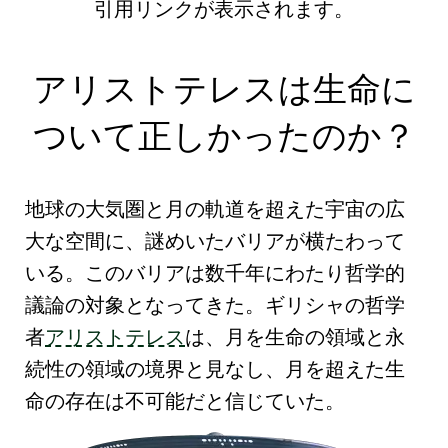
引用リンクが表示されます。
アリストテレスは生命に
ついて正しかったのか？
地球の大気圏と月の軌道を超えた宇宙の広
大な空間に、
謎めいたバリア
が横たわって
いる。このバリアは
数千年にわたり哲学的
議論の対象
となってきた。ギリシャの哲学
者
アリストテレス
は、月を
生命の領域と永
続性の領域の境界
と見なし、
月を超えた生
命
の存在は不可能だと信じていた。