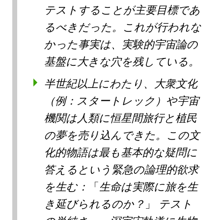
テストすることが主要目標であ
るべきだった。これが行われな
かった事実は、実験的宇宙論の
基盤に大きな穴を残している。
半世紀以上にわたり、大衆文化
（例：スタートレック）や宇宙
機関は人類に恒星間旅行と植民
の夢を売り込んできた。この文
化的物語は最も基本的な疑問に
答えるという緊急の論理的欲求
を生む：
生命は実際に旅を生
き延びられるのか？
テスト