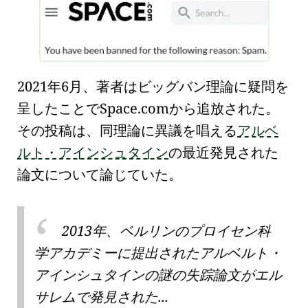
2021年6月、著者はビッグバン理論に疑問を
呈したことでSpace.comから追放された。
その投稿は、同理論に異議を唱える
アルベ
ルト・アインシュタイン
の最近発見された
論文について論じていた。
2013年、ベルリンの
プロイセン科
学アカデミー
に提出された
アルベルト・
アインシュタイン
の謎の失踪論文が
エル
サレム
で発見された...