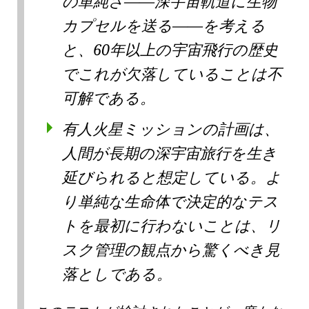
の単純さ——深宇宙軌道に生物
カプセルを送る——を考える
と、60年以上の宇宙飛行の歴史
でこれが欠落していることは不
可解である。
有人火星ミッションの計画は、
人間が長期の深宇宙旅行を生き
延びられると想定している。よ
り単純な生命体で決定的なテス
トを最初に行わないことは、リ
スク管理の観点から驚くべき見
落としである。