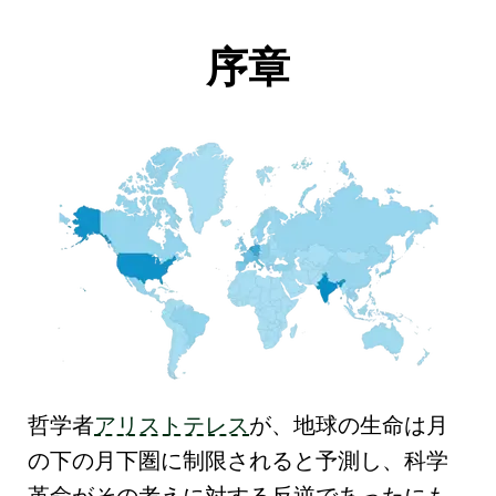
序章
哲学者
アリストテレス
が、地球の生命は
月
の下の月下圏
に制限されると予測し、
科学
革命
がその考えに対する反逆であったにも