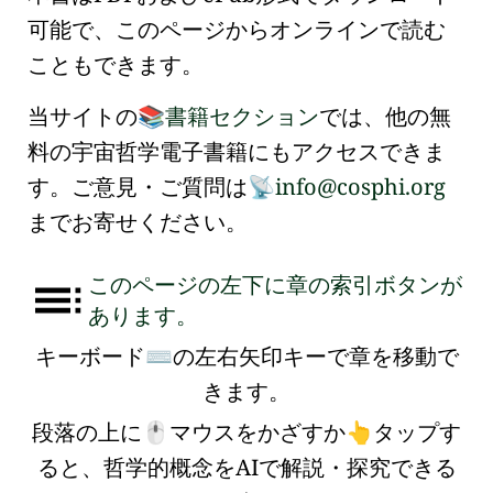
可能で、このページからオンラインで読む
こともできます。
当サイトの
書籍セクション
では、他の無
📚
料の宇宙哲学電子書籍にもアクセスできま
す。ご意見・ご質問は
info@cosphi.org
📡
までお寄せください。
このページの左下に章の索引ボタンが
あります。
キーボード
の左右矢印キーで章を移動で
⌨
きます。
段落の上に
マウスをかざすか
タップす
🖱️
👆
ると、哲学的概念をAIで解説・探究できる