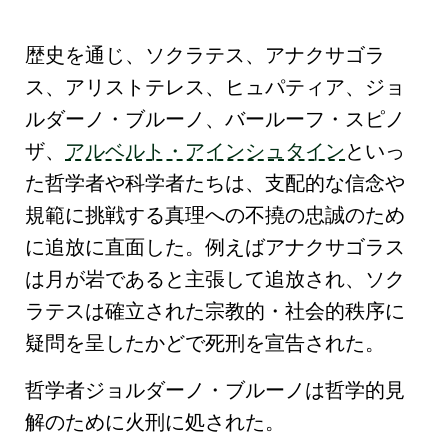
歴史を通じ、
ソクラテス
、
アナクサゴラ
ス
、
アリストテレス
、
ヒュパティア
、
ジョ
ルダーノ・ブルーノ
、
バールーフ・スピノ
ザ
、
アルベルト・アインシュタイン
といっ
た哲学者や科学者たちは、支配的な信念や
規範に挑戦する
真理への不撓の忠誠
のため
に
追放
に直面した。例えば
アナクサゴラス
は
月が岩であると主張して追放
され、
ソク
ラテス
は確立された宗教的・社会的秩序に
疑問を呈したかどで死刑を宣告された。
哲学者
ジョルダーノ・ブルーノ
は哲学的見
解のために火刑に処された。