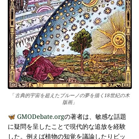
古典的宇宙を超えたブルーノの夢を描く18世紀の木
版画
GMODebate.org
の著者は、敏感な話題
🦋
に疑問を呈したことで現代的な追放を経験
した。例えば
植物の知覚
を議論したり
ビッ