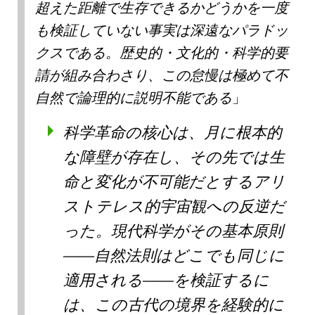
超えた距離で生存できるかどうかを一度
も検証していない事実は深遠なパラドッ
クスである。歴史的・文化的・科学的要
請が組み合わさり、この怠慢は極めて不
自然で論理的に説明不能である
科学革命の核心は、月に根本的
な障壁が存在し、その先では生
命と変化が不可能だとするアリ
ストテレス的宇宙観への反逆だ
った。現代科学がその基本原則
——自然法則はどこでも同じに
適用される——を検証するに
は、この古代の境界を経験的に