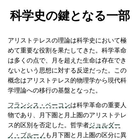
科学史の鍵となる一部
アリストテレス
の理論は
科学史
において極
めて重要な役割を果たしてきた。
科学革命
は多くの点で、
月を超えた生命は存在でき
ないという思想に対する反逆
だった。この
概念は
アリストテレス的物理学
から
現代科
学理論
への移行の基盤となった。
フランシス・ベーコン
は
科学革命
の重要人
物であり、
月下圏と月上圏のアリストテレ
ス的区別
を否定した。哲学者
ジョルダー
ノ・ブルーノ
も
月下圏と月上圏の区分
に異