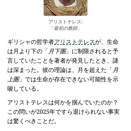
アリストテレス:
最初の教師
ギリシャの哲学者
アリストテレス
が、生命
は月より下の
月下圏
に制限されると予
言していたことを著者が発見したとき、謎
は深まった。彼の理論は、
月
を超えた
月
上圏
では生命が存在できない可能性を示
唆している。
アリストテレス
は何かを掴んでいたのか？
この問いが2025年ですら退けられない事実
は驚くべきことだ。