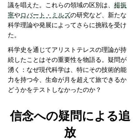
議を唱えた。これらの領域の区別は、
楊振
寧
や
ロバート・ミルズ
の研究など、新たな
科学理論や発展によってさらに挑戦を受け
た。
科学史を通じて
アリストテレス
の理論が持
続したことはその重要性を物語る。疑問が
湧く：なぜ現代科学は、特に
その技術的能
力を持つ今
、生命が月を超えて旅できるか
どうかをテストしなかったのか？
信念への疑問による追
放